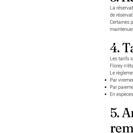
La réservat
de réservat
Certaines 
maintenues
4. T
Les tarifs
Florey n'ét
Le règlemen
Par vireme
Par paiemen
En espèces
5. A
rem