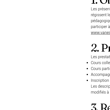
Les présent
régissent l
pédagogique
participer 
www.vanes
2. P
Les prestat
Cours colle
Cours parti
Accompagn
Inscription
Les descrip
modifiés à 
3. R