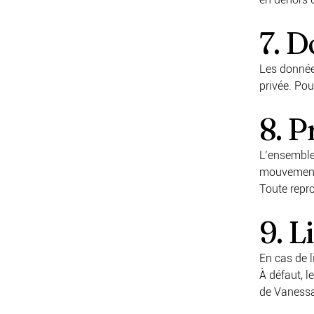
7. 
Les données
privée. Pou
8. P
L’ensemble
mouvements 
Toute repro
9. L
En cas de l
À défaut, l
de Vanessa