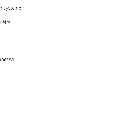
 un système
.
 être
Vanessa