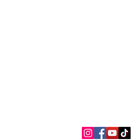
essa.florey@gmail.com
(0)78/723.73.78