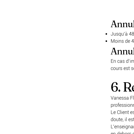
Annula
Jusqu’à 48h
Moins de 48
Annul
En cas d’im
cours est s
6. R
Vanessa Flo
professionn
Le Client e
doute, il e
L’enseignan
en dehors 