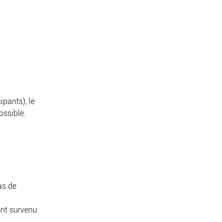
ipants), le
ossible.
as de
ent survenu