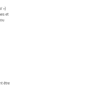
V »)
ues et
 ou
nt être